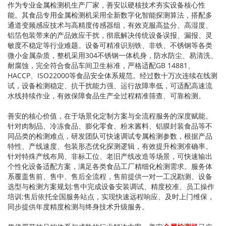
作为专业金属检测机生产厂家，
善安
以硬核技术夯实设备核心性
能。其食品专用金属检测机采用全新数字化智能探测算法，搭配多
通道变频感应技术与高精度传感器组，有效克服高盐分、高湿度、
铝箔包装带来的产品效应干扰，彻底解决传统设备误报、漏报、灵
敏度不稳定等行业难题。设备可精准识别铁、非铁、不锈钢等各类
微小金属杂质，整机采用304不锈钢一体机身，防水防尘、易清洗、
耐腐蚀，完全符合食品车间卫生标准，严格适配GB 14881、
HACCP、ISO22000等食品安全体系规范。经过数十万次连续在线测
试，设备检测稳定、抗干扰能力强、运行故障率低，可适配高速流
水线持续作业，有效保障食品生产全过程精准筛查、可靠检测。
善安
的核心价值，在于场景化定制方案与全流程服务的深度赋能。
针对肉制品、冷冻食品、膨化零食、粉末酱料、铝膜封装食品等不
同品类的检测难点，研发团队可快速调试专属检测参数，根据产品
特性、产线速度、包装形态优化探测逻辑，有效提升检测准确率。
针对特殊产线布局、非标工位、老旧产线改造等场景，可快速输出
个性化设备适配方案，满足各类食品工厂精细化检测需求。服务体
系覆盖售前、售中、售后全流程，售前提供一对一工况勘测、设备
选型与检测方案规划;售中完成设备安装调试、精度校准、员工操作
培训;售后依托全国服务站点，实现快速远程响应、及时上门维保，
同步提供年度精度检测与终身技术升级服务。