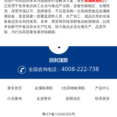
凭借严苛的品控体系与成熟的行业解决方案，善安
金属检测机
已广
泛应用于各类食品加工企业与食品产业园，设备性能稳定、合规性
强，深受市场认可。选择
善安
，不仅是采购一台高精度食品金属检
测设备，更是搭建一套覆盖原料入库、生产加工、成品出库的全链
条食品安全风控体系。未来，
善安
将持续深耕食品检测领域，以技
术创新守护食品安全生产红线，助力食品企业合规生产、品质升
级，为行业高质量发展持续赋能。
回到顶部
4008-222-738
全国咨询电话：
善安首页
金属检测机
X光异物检测机
产品中心
行业案例
走进善安
新闻动态
联系善安
粤ICP备10206305号