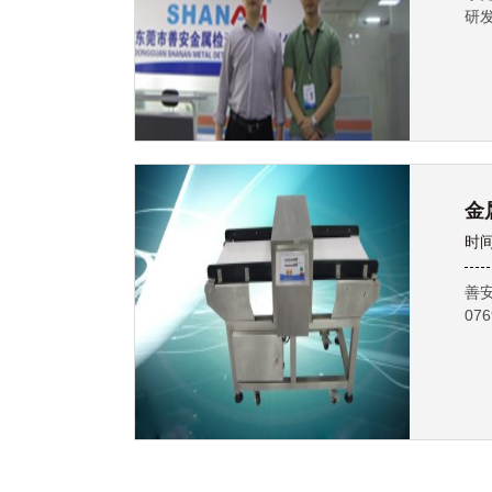
研
金
时间
善
076