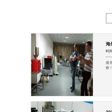
海
时间
捷
察