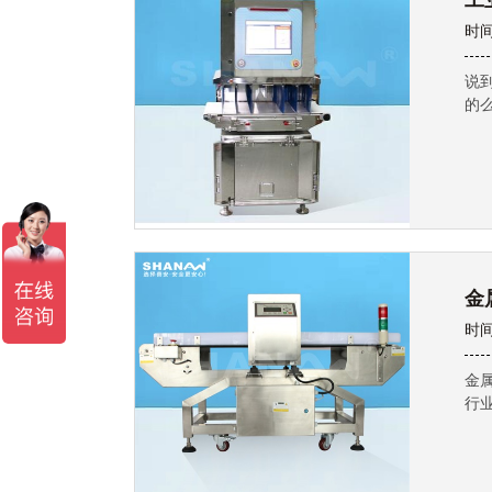
工
时间
说
的
金
时间
金
行