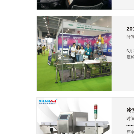
2
时间
6
属
冷
时间
严