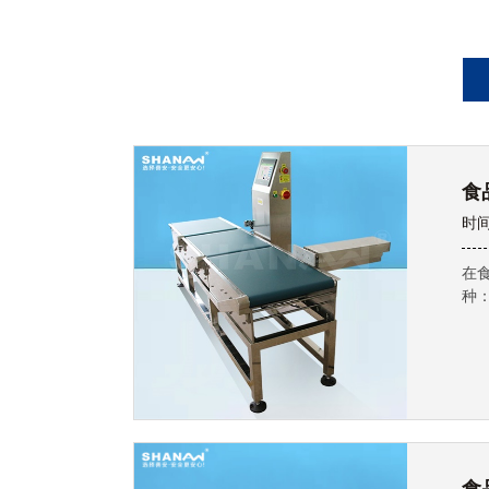
食
时间
在
种