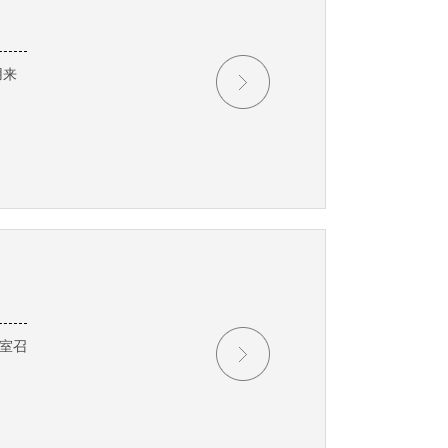
用来
室召