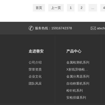
首页
上一页
1
2
...
4
服务热线：15916742378
atxc
走进善安
产品中心
公司介绍
金属检测机系列
荣誉资质
X射线异物检测机系列
企业文化
金属分离器系列
团队风采
自动称重机系列
检针机系列
安检排爆系列