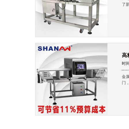
了
高
时间
金
门