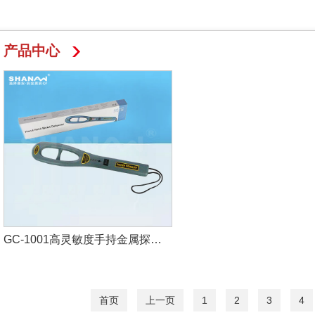
产品中心
GC-1001高灵敏度手持金属探测器
首页
上一页
1
2
3
4